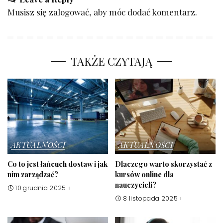
Musisz się
zalogować
, aby móc dodać komentarz.
TAKŻE CZYTAJĄ
AKTUALNOŚCI
AKTUALNOŚCI
Co to jest łańcuch dostaw i jak
Dlaczego warto skorzystać z
nim zarządzać?
kursów online dla
nauczycieli?
10 grudnia 2025
8 listopada 2025