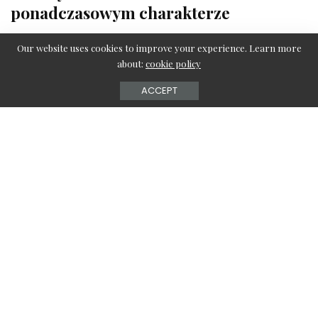
ponadczasowym charakterze
redakcja serwisu
26 sierpnia 2021
Posted
Our website uses cookies to improve your experience. Learn more
by
about:
cookie policy
ACCEPT
Przed Tobą remont łazienki? Zastanawiasz się, jakie