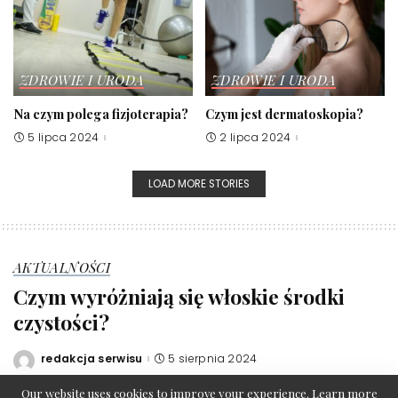
ZDROWIE I URODA
ZDROWIE I URODA
Na czym polega fizjoterapia?
Czym jest dermatoskopia?
5 lipca 2024
2 lipca 2024
LOAD MORE STORIES
AKTUALNOŚCI
Czym wyróżniają się włoskie środki
czystości?
redakcja serwisu
5 sierpnia 2024
Posted
by
Our website uses cookies to improve your experience. Learn more