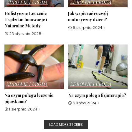
ZDROWIE I URODA
ZDROWIE I URODA
Holistyczne Leczenie
Jak wspierać rozwój
Trądziku: Innowacje i
motoryczny dzieci?
Naturalne Metody
6 sierpnia 2024
23 stycznia 2025
ZDROWIE I URODA
ZDROWIE I URODA
Na czym polega leczenie
Na czym polega fizjoterapia?
pijawkami?
5 lipca 2024
1 sierpnia 2024
LOAD MORE STORIES