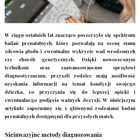
W ciągu ostatnich lat znacząco poszerzyło się spektrum
badań prenatalnych, które pozwalają na ocenę stanu
zdrowia płodu i ewentualne wykrycie wad wrodzonych
czy chorób genetycznych. Dzięki nowoczesnym
technikom oraz zaawansowanemu sprzętowi
diagnostycznemu, przyszli rodzice mają możliwość
uzyskania informacji na temat kondycji swojego
dziecka, co przyczynia się do lepszej opieki i
ewentualnego podjęcia ważnych decyzji. W niniejszym
artykule zapoznamy się z głównymi rodzajami badań
prenatalnych dostępnymi dla przyszłych matek.
Nieinwazyjne metody diagnozowania