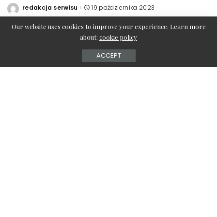
redakcja serwisu
19 października 2023
Posted
by
Our website uses cookies to improve your experience. Learn more
about:
cookie policy
ACCEPT
W ciągu ostatnich lat znacząco poszerzyło się spektrum
badań prenatalnych, które pozwalają na ocenę stanu
zdrowia płodu i ewentualne wykrycie wad wrodzonych
czy chorób genetycznych. Dzięki nowoczesnym