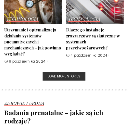
TECHNOLOGIA
TECHNOLOGIA
Utrzymanie i optymalizacja
Dlaczego instalacje
działania systemów
zraszaczowe są skuteczne w
pneumatycznych i
systemach
mechanicznych – jak powinno
przeciwpożarowych?
wyglądać?
4 października 2024
9 października 2024
LOAD MORE STORIES
ZDROWIE I URODA
Badania prenatalne – jakie są ich
rodzaje?