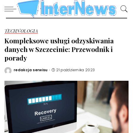
TECHNOLOGIA
Kompleksowe usługi odzyskiwania
danych w Szczecinie: Przewodnik i
porady
redakcja serwisu
21 października 2023
Posted
by