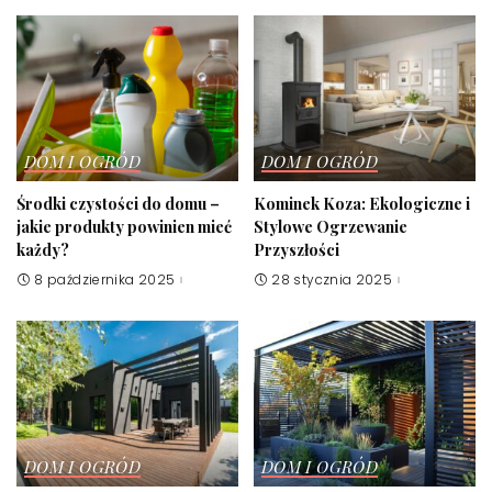
DOM I OGRÓD
DOM I OGRÓD
Środki czystości do domu –
Kominek Koza: Ekologiczne i
jakie produkty powinien mieć
Stylowe Ogrzewanie
każdy?
Przyszłości
8 października 2025
28 stycznia 2025
DOM I OGRÓD
DOM I OGRÓD