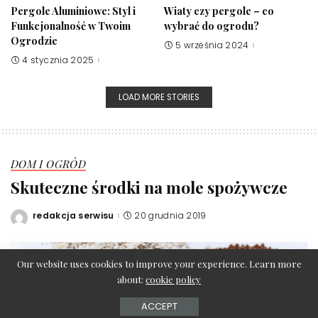
Pergole Aluminiowe: Styl i
Wiaty czy pergole – co
Funkcjonalność w Twoim
wybrać do ogrodu?
Ogrodzie
5 września 2024
4 stycznia 2025
LOAD MORE STORIES
DOM I OGRÓD
Skuteczne środki na mole spożywcze
redakcja serwisu
20 grudnia 2019
Posted
by
Our website uses cookies to improve your experience. Learn more
about:
cookie policy
ACCEPT