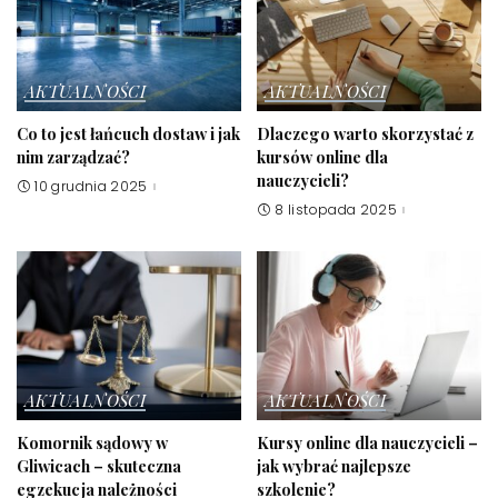
AKTUALNOŚCI
AKTUALNOŚCI
Co to jest łańcuch dostaw i jak
Dlaczego warto skorzystać z
nim zarządzać?
kursów online dla
nauczycieli?
10 grudnia 2025
8 listopada 2025
AKTUALNOŚCI
AKTUALNOŚCI
Komornik sądowy w
Kursy online dla nauczycieli –
Gliwicach – skuteczna
jak wybrać najlepsze
egzekucja należności
szkolenie?