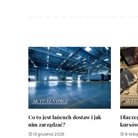
AKTUALNOŚCI
AKTU
Co to jest łańcuch dostaw i jak
Dlaczeg
nim zarządzać?
kursów 
10 grudnia 2025
8 list