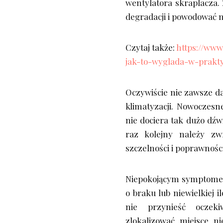
wentylatora skraplacza.
degradacji i powodować 
Czytaj także:
https://www
jak-to-wyglada-w-prakt
Oczywiście nie zawsze da
klimatyzacji. Nowoczesn
nie dociera tak dużo dź
raz kolejny należy zw
szczelności i poprawnośc
Niepokojącym symptomem 
o braku lub niewielkiej 
nie przynieść oczeki
zlokalizować miejsce n