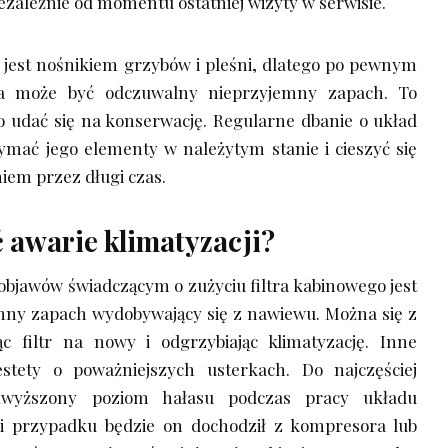
iezależnie od momentu ostatniej wizyty w serwisie.
 jest nośnikiem grzybów i pleśni, dlatego po pewnym
a może być odczuwalny nieprzyjemny zapach. To
o udać się na konserwację. Regularne dbanie o układ
mać jego elementy w należytym stanie i cieszyć się
em przez długi czas.
 awarie klimatyzacji?
objawów świadczącym o zużyciu filtra kabinowego jest
mny zapach wydobywający się z nawiewu. Można się z
c filtr na nowy i odgrzybiając klimatyzację. Inne
tety o poważniejszych usterkach. Do najczęściej
odwyższony poziom hałasu podczas pracy układu
ci przypadku będzie on dochodził z kompresora lub