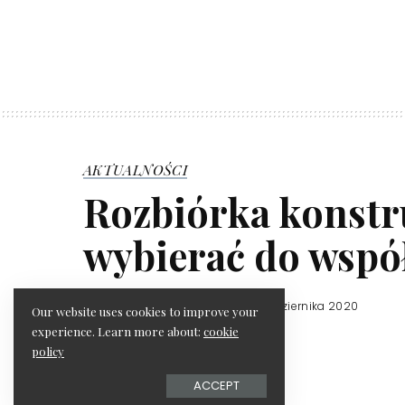
AKTUALNOŚCI
Rozbiórka konstru
wybierać do wspó
redakcja serwisu
11 października 2020
Posted
Our website uses cookies to improve your
by
experience. Learn more about:
cookie
policy
ACCEPT