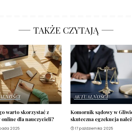
TAKŻE CZYTAJĄ
ALNOŚCI
AKTUALNOŚCI
o warto skorzystać z
Komornik sądowy w Gliwi
online dla nauczycieli?
skuteczna egzekucja nale
opada 2025
17 października 2025