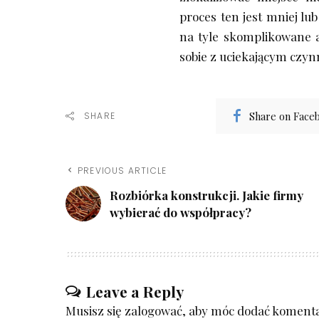
proces ten jest mniej lub
na tyle skomplikowane a
sobie z uciekającym czyn
Share on Face
SHARE
PREVIOUS ARTICLE
Rozbiórka konstrukcji. Jakie firmy
wybierać do współpracy?
Leave a Reply
Musisz się
zalogować
, aby móc dodać komenta