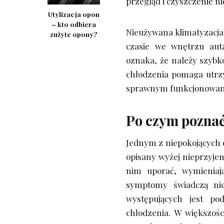
przegląd i czyszczenie n
Utylizacja opon
– kto odbiera
Nieużywana klimatyzacja
zużyte opony?
czasie we wnętrzu aut
oznaka, że należy szybk
chłodzenia pomaga utrzy
sprawnym funkcjonowani
Po czym poznać
Jednym z niepokojących 
opisany wyżej nieprzyje
nim uporać, wymieniają
symptomy świadczą nies
występujących jest p
chłodzenia. W większoś