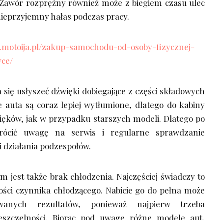
 Zawór rozprężny również może z biegiem czasu ulec
nieprzyjemny hałas podczas pracy.
.motoija.pl/zakup-samochodu-od-osoby-fizycznej-
yce/
 się usłyszeć dźwięki dobiegające z części składowych
e auta są coraz lepiej wytłumione, dlatego do kabiny
więków, jak w przypadku starszych modeli. Dlatego po
rócić uwagę na serwis i regularne sprawdzanie
i działania podzespołów.
jest także brak chłodzenia. Najczęściej świadczy to
ilości czynnika chłodzącego. Nabicie go do pełna może
wanych rezultatów, ponieważ najpierw trzeba
ieszczelności. Biorąc pod uwagę różne modele aut,