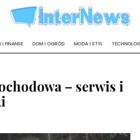
 I FINANSE
DOM I OGRÓD
MODA I STYL
TECHNOLOG
ochodowa – serwis i
i