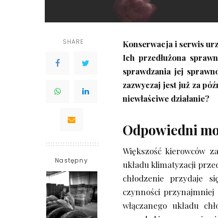
SHARE
Konserwacja i serwis ur
Ich przedłużona sprawn
sprawdzania jej sprawn
zazwyczaj jest już za pó
niewłaściwe działanie?
Odpowiedni mo
Większość kierowców za
Następny
układu klimatyzacji prz
chłodzenie przydaje się
czynności przynajmniej 
włączanego układu chło