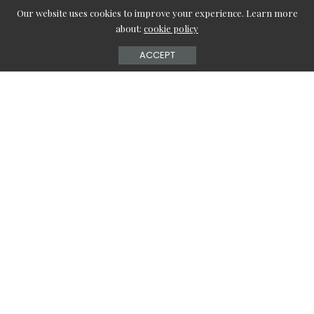
Our website uses cookies to improve your experience. Learn more
about:
cookie policy
ACCEPT
Czajnik elektryczny z regulacją temperatury to
niezastąpione urządzenie dla każdego, kto ceni sobie
idealnie zaparzoną herbatę czy kawę. Dzięki możliwości
dostosowania temperatury wody możesz cieszyć się
pełnią smaku ulubionych napojów, co sprawia, że jest to