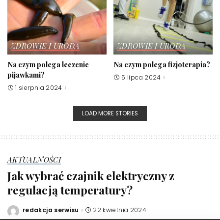
ZDROWIE I URODA
ZDROWIE I URODA
Na czym polega leczenie
Na czym polega fizjoterapia?
pijawkami?
5 lipca 2024
1 sierpnia 2024
LOAD MORE STORIES
AKTUALNOŚCI
Jak wybrać czajnik elektryczny z
regulacją temperatury?
redakcja serwisu
22 kwietnia 2024
Posted
by