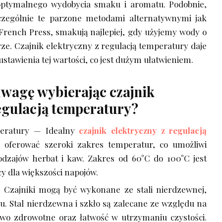
ptymalnego wydobycia smaku i aromatu. Podobnie,
czególnie te parzone metodami alternatywnymi jak
rench Press, smakują najlepiej, gdy użyjemy wody o
ze. Czajnik elektryczny z regulacją temperatury daje
stawienia tej wartości, co jest dużym ułatwieniem.
uwagę wybierając czajnik
regulacją temperatury?
peratury — Idealny
czajnik elektryczny z regulacją
oferować szeroki zakres temperatur, co umożliwi
dzajów herbat i kaw. Zakres od 60°C do 100°C jest
y dla większości napojów.
 Czajniki mogą być wykonane ze stali nierdzewnej,
iku. Stal nierdzewna i szkło są zalecane ze względu na
two zdrowotne oraz łatwość w utrzymaniu czystości.