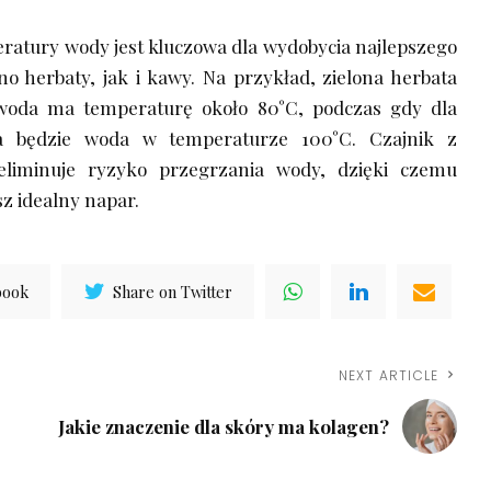
ratury wody jest kluczowa dla wydobycia najlepszego
 herbaty, jak i kawy. Na przykład, zielona herbata
 woda ma temperaturę około 80°C, podczas gdy dla
na będzie woda w temperaturze 100°C. Czajnik z
eliminuje ryzyko przegrzania wody, dzięki czemu
z idealny napar.
book
Share on Twitter
NEXT ARTICLE
Jakie znaczenie dla skóry ma kolagen?