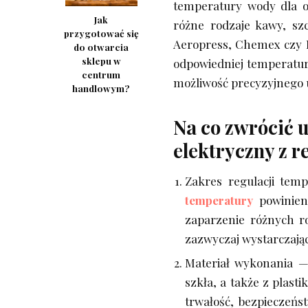
temperatury wody dla o
Jak
różne rodzaje kawy, sz
przygotować się
Aeropress, Chemex czy F
do otwarcia
sklepu w
odpowiedniej temperatur
centrum
możliwość precyzyjnego u
handlowym?
Na co zwrócić 
elektryczny z 
Zakres regulacji tem
temperatury
powinien 
zaparzenie różnych ro
zazwyczaj wystarczając
Materiał wykonania —
szkła, a także z plast
trwałość, bezpieczeńs