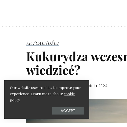
AKTUALNOŚCI
Kukurydza wczesn
wiedzieć?
redakcja serwisu
22 kwietnia 2024
Posted
Our website uses cookies to improve your
by
experience. Learn more about:
cookie
policy
ACCEPT