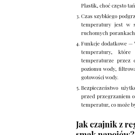
Plastik, choć często t
Czas szybkiego podgrz
temperatury jest w s
ruchomych porankach
Funkcje dodatkowe — W
temperatury, któr
temperaturze przez d
poziomu wody, filtrow
gotowości wody.
Bezpieczeństwo użytk
przed przegrzaniem or
temperatur, co może b
Jak czajnik z 
smak napojów?