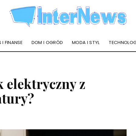
 I FINANSE
DOM I OGRÓD
MODA I STYL
TECHNOLOG
k elektryczny z
atury?