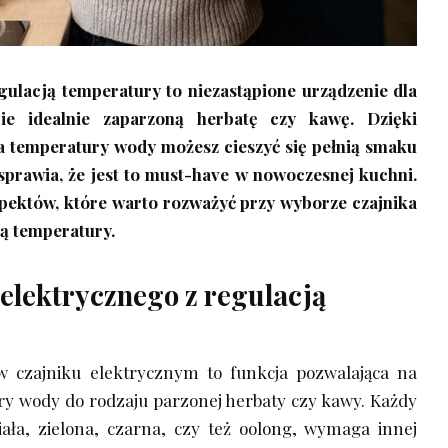
egulacją temperatury to niezastąpione urządzenie dla
ie idealnie zaparzoną herbatę czy kawę. Dzięki
 temperatury wody możesz cieszyć się pełnią smaku
sprawia, że jest to must-have w nowoczesnej kuchni.
pektów, które warto rozważyć przy wyborze czajnika
ją temperatury.
 elektrycznego z regulacją
w czajniku elektrycznym to funkcja pozwalająca na
y wody do rodzaju parzonej herbaty czy kawy. Każdy
biała, zielona, czarna, czy też oolong, wymaga innej