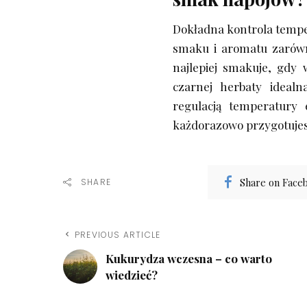
Dokładna kontrola tempe
smaku i aromatu zarówno
najlepiej smakuje, gdy
czarnej herbaty ideal
regulacją temperatury 
każdorazowo przygotujes
Share on Face
SHARE
PREVIOUS ARTICLE
Kukurydza wczesna – co warto
wiedzieć?