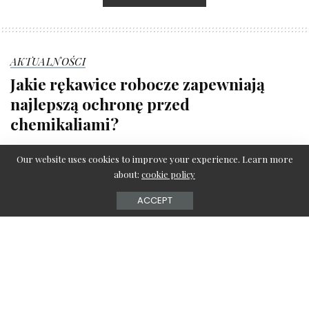
AKTUALNOŚCI
Jakie rękawice robocze zapewniają
najlepszą ochronę przed
chemikaliami?
redakcja serwisu
23 lipca 2024
Posted
Our website uses cookies to improve your experience. Learn more
by
about:
cookie policy
ACCEPT