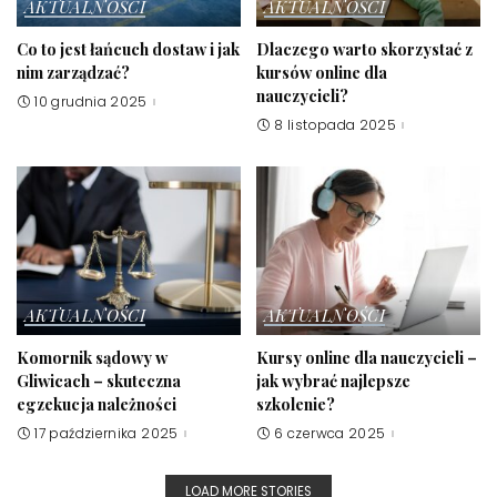
AKTUALNOŚCI
AKTUALNOŚCI
Co to jest łańcuch dostaw i jak
Dlaczego warto skorzystać z
nim zarządzać?
kursów online dla
nauczycieli?
10 grudnia 2025
8 listopada 2025
AKTUALNOŚCI
AKTUALNOŚCI
Komornik sądowy w
Kursy online dla nauczycieli –
Gliwicach – skuteczna
jak wybrać najlepsze
egzekucja należności
szkolenie?
17 października 2025
6 czerwca 2025
LOAD MORE STORIES