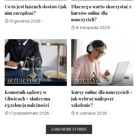
Co to jest łańcuch dostaw i jak
Dlaczego warto skorzystać z
nim zarządzać?
kursów online dla
nauczycieli?
10 grudnia 2025
8 listopada 2025
AKTUALNOŚCI
AKTUALNOŚCI
Komornik sądowy w
Kursy online dla nauczycieli –
Gliwicach – skuteczna
jak wybrać najlepsze
egzekucja należności
szkolenie?
17 października 2025
6 czerwca 2025
LOAD MORE STORIES