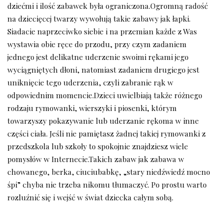
dziećmi i ilość zabawek była ograniczona.Ogromną radość
na dziecięcej twarzy wywołują takie zabawy jak łapki.
Siadacie naprzeciwko siebie i na przemian każde z Was
wystawia obie ręce do przodu, przy czym zadaniem
jednego jest delikatne uderzenie swoimi rękami jego
wyciągniętych dłoni, natomiast zadaniem drugiego jest
uniknięcie tego uderzenia, czyli zabranie rąk w
odpowiednim momencie.Dzieci uwielbiają także różnego
rodzaju rymowanki, wierszyki i piosenki, którym
towarzyszy pokazywanie lub uderzanie rękoma w inne
części ciała. Jeśli nie pamiętasz żadnej takiej rymowanki z
przedszkola lub szkoły to spokojnie znajdziesz wiele
pomysłów w Internecie.Takich zabaw jak zabawa w
chowanego, berka, ciuciubabkę, „stary niedźwiedź mocno
śpi” chyba nie trzeba nikomu tłumaczyć. Po prostu warto
rozluźnić się i wejść w świat dziecka całym sobą.