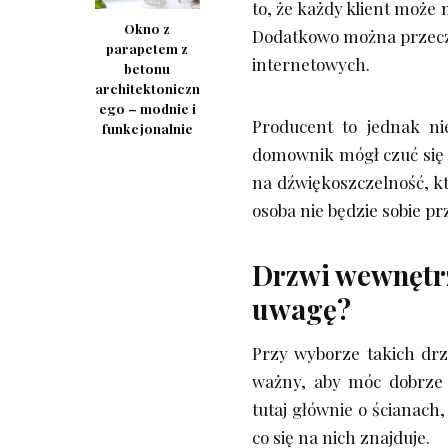
to, że każdy klient może
Okno z
Dodatkowo można przeczy
parapetem z
internetowych.
betonu
architektoniczn
ego – modnie i
Producent to jednak ni
funkcjonalnie
domownik mógł czuć się
na dźwiękoszczelność, k
osoba nie będzie sobie p
Drzwi wewnętrz
uwagę?
Przy wyborze takich drz
ważny, aby móc dobrze 
tutaj głównie o ścianach,
co się na nich znajduje.