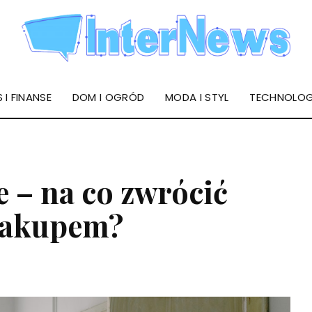
 I FINANSE
DOM I OGRÓD
MODA I STYL
TECHNOLOG
 – na co zwrócić
zakupem?