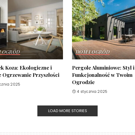
I OGRÓD
DOM I OGRÓD
k Koza: Ekologiczne i
Pergole Aluminiowe: Styl i
e Ogrzewanie Przyszłości
Funkcjonalność w Twoim
Ogrodzie
cznia 2025
4 stycznia 2025
LOAD MORE STORIES