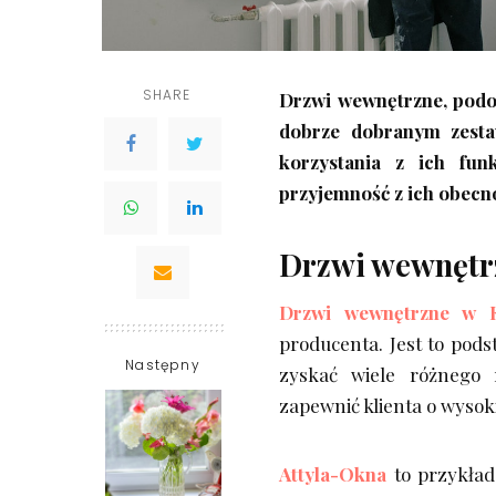
SHARE
Drzwi wewnętrzne, podob
dobrze dobranym zesta
korzystania z ich fun
przyjemność z ich obecn
Drzwi wewnętrz
Drzwi wewnętrzne w K
producenta. Jest to pod
Następny
zyskać wiele różnego 
zapewnić klienta o wysok
Attyla-Okna
to przykład