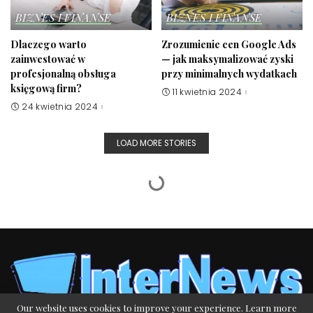
BIZNES I FINANSE
BIZNES I FINANSE
Dlaczego warto
Zrozumienie cen Google Ads
zainwestować w
— jak maksymalizować zyski
profesjonalną obsługa
przy minimalnych wydatkach
księgową firm?
11 kwietnia 2024
24 kwietnia 2024
LOAD MORE STORIES
ZDROWIE I URODA
Jakie są najpopularniejsze rodzaje wad
zgryzu?
redakcja serwisu
17 maja 2023
Posted
by
Our website uses cookies to improve your experience. Learn more