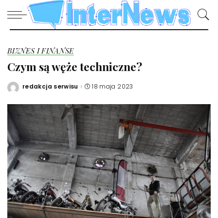
BIZNES I FINANSE
Czym są węże techniczne?
redakcja serwisu
18 maja 2023
Posted
by