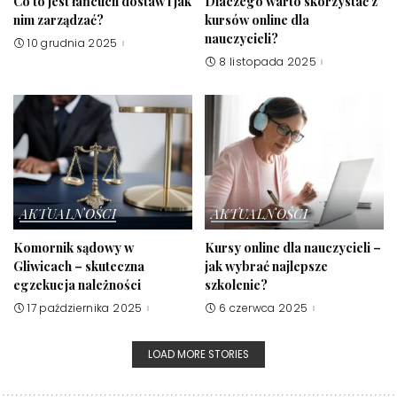
Co to jest łańcuch dostaw i jak
Dlaczego warto skorzystać z
nim zarządzać?
kursów online dla
nauczycieli?
10 grudnia 2025
8 listopada 2025
AKTUALNOŚCI
AKTUALNOŚCI
Komornik sądowy w
Kursy online dla nauczycieli –
Gliwicach – skuteczna
jak wybrać najlepsze
egzekucja należności
szkolenie?
17 października 2025
6 czerwca 2025
LOAD MORE STORIES