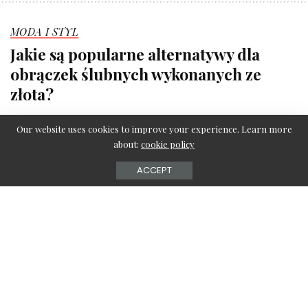
MODA I STYL
Jakie są popularne alternatywy dla
obrączek ślubnych wykonanych ze
złota?
redakcja serwisu
22 lutego 2024
Posted
Our website uses cookies to improve your experience. Learn more
by
about:
cookie policy
ACCEPT