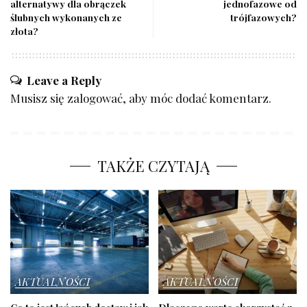
alternatywy dla obrączek
jednofazowe od
ślubnych wykonanych ze
trójfazowych?
złota?
Leave a Reply
Musisz się
zalogować
, aby móc dodać komentarz.
TAKŻE CZYTAJĄ
AKTUALNOŚCI
AKTUALNOŚCI