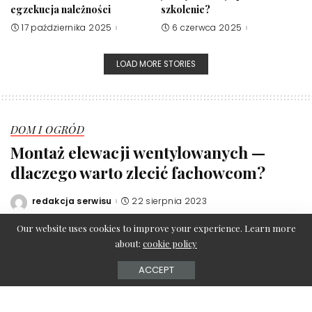
egzekucja należności
szkolenie?
17 października 2025
6 czerwca 2025
LOAD MORE STORIES
DOM I OGRÓD
Montaż elewacji wentylowanych —
dlaczego warto zlecić fachowcom?
redakcja serwisu
22 sierpnia 2023
Posted
by
Our website uses cookies to improve your experience. Learn more
about:
cookie policy
ACCEPT