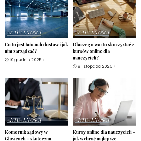
AKTUALNOŚCI
AKTUALNOŚCI
Co to jest łańcuch dostaw i jak
Dlaczego warto skorzystać z
nim zarządzać?
kursów online dla
nauczycieli?
10 grudnia 2025
8 listopada 2025
AKTUALNOŚCI
AKTUALNOŚCI
Komornik sądowy w
Kursy online dla nauczycieli –
Gliwicach – skuteczna
jak wybrać najlepsze