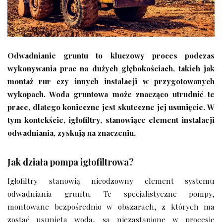
Odwadnianie gruntu to kluczowy proces podczas
wykonywania prac na dużych głębokościach, takich jak
montaż rur czy innych instalacji w przygotowanych
wykopach. Woda gruntowa może znacząco utrudnić te
prace, dlatego konieczne jest skuteczne jej usunięcie. W
tym kontekście, igłofiltry, stanowiące element instalacji
odwadniania, zyskują na znaczeniu.
Jak działa pompa igłofiltrowa?
Igłofiltry stanowią nieodzowny element systemu
odwadniania gruntu. Te specjalistyczne pompy,
montowane bezpośrednio w obszarach, z których ma
zostać usunięta woda, są niezastąpione w procesie