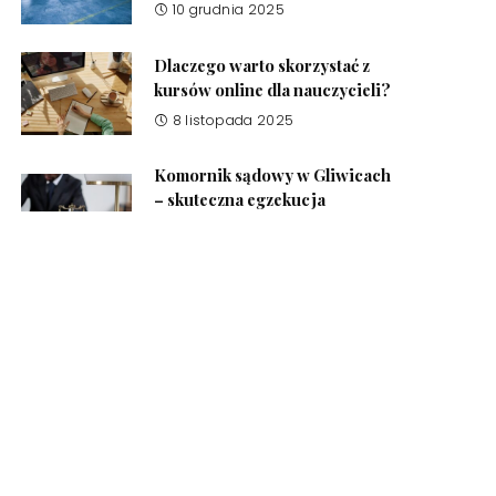
10 grudnia 2025
Dlaczego warto skorzystać z
kursów online dla nauczycieli?
8 listopada 2025
Komornik sądowy w Gliwicach
– skuteczna egzekucja
należności
17 października 2025
Środki czystości do domu –
jakie produkty powinien mieć
każdy?
8 października 2025
Kursy online dla nauczycieli –
jak wybrać najlepsze
szkolenie?