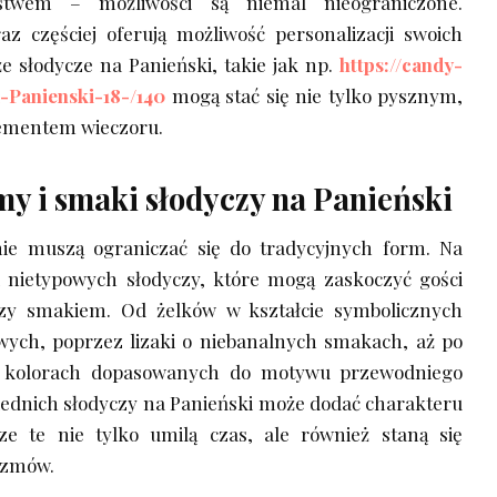
twem – możliwości są niemal nieograniczone.
az częściej oferują możliwość personalizacji swoich
e słodycze na Panieński, takie jak np.
https://candy-
a-Panienski-18-/140
mogą stać się nie tylko pysznym,
lementem wieczoru.
my i smaki słodyczy na Panieński
nie muszą ograniczać się do tradycyjnych form. Na
 nietypowych słodyczy, które mogą zaskoczyć gości
zy smakiem. Od żelków w kształcie symbolicznych
ych, poprzez lizaki o niebanalnych smakach, aż po
 kolorach dopasowanych do motywu przewodniego
ednich słodyczy na Panieński może dodać charakteru
ze te nie tylko umilą czas, ale również staną się
ozmów.