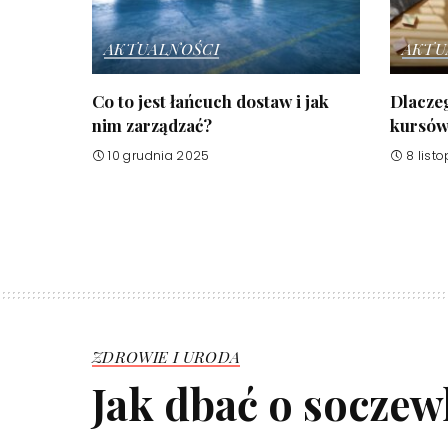
AKTUALNOŚCI
AKTU
Co to jest łańcuch dostaw i jak
Dlaczeg
nim zarządzać?
kursów 
10 grudnia 2025
8 list
ZDROWIE I URODA
Jak dbać o socze