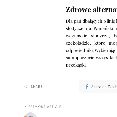
Zdrowe alterna
Dla pań dbających o lini
słodycze na Panieński 
wegańskie słodycze, 
czekoladzie, które mo
odpowiedniki. Wybierają
samopoczucie wszystkich
przekąski.
Share on Face
SHARE
PREVIOUS ARTICLE