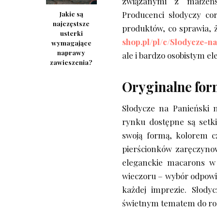
związanymi z małżeńs
Producenci słodyczy cor
Jakie są
najczęstsze
produktów, co sprawia, ż
usterki
shop.pl/pl/c/Slodycze-n
wymagające
naprawy
ale i bardzo osobistym e
zawieszenia?
Oryginalne for
Słodycze na Panieński 
rynku dostępne są setki
swoją formą, kolorem c
pierścionków zaręczynow
eleganckie macarons w
wieczoru – wybór odpowi
każdej imprezie. Słodyc
świetnym tematem do r