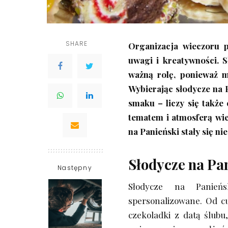
SHARE
Organizacja wieczoru 
uwagi i kreatywności. 
ważną rolę, ponieważ m
Wybierając słodycze na 
smaku – liczy się także
tematem i atmosferą wie
na Panieński stały się n
Słodycze na Pan
Następny
Słodycze na Panień
spersonalizowane. Od cu
czekoladki z datą ślubu