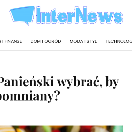
 I FINANSE
DOM I OGRÓD
MODA I STYL
TECHNOLOG
 Panieński wybrać, by
apomniany?