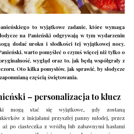
panieńskiego to wyjątkowe zadanie, które wymaga
Słodycze na Panieński odgrywają w tym wydarzeniu
ogą dodać uroku i słodkości tej wyjątkowej nocy.
Panieński, warto pomyśleć o czymś więcej niż tylko o
 oryginalność, wygląd oraz to, jak będą współgrały z
czoru. Oto kilka pomysłów, jak sprawić, by słodycze
iezapomnianą częścią świętowania.
ieński – personalizacja to klucz
ski mogą stać się wyjątkowe, gdy zostaną
kierków z inicjałami przyszłej panny młodej, przez
, aż po ciasteczka z wróżbą lub zabawnymi hasłami