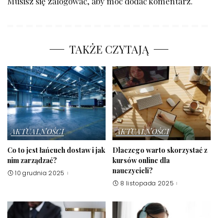
Musisz się
zalogować
, aby móc dodać komentarz.
TAKŻE CZYTAJĄ
AKTUALNOŚCI
AKTUALNOŚCI
Co to jest łańcuch dostaw i jak
Dlaczego warto skorzystać z
nim zarządzać?
kursów online dla
nauczycieli?
10 grudnia 2025
8 listopada 2025