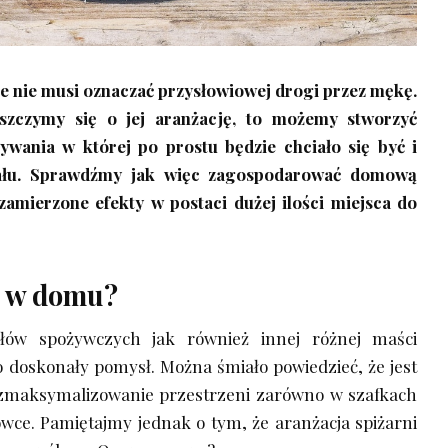
le nie musi oznaczać przysłowiowej drogi przez mękę.
oszczymy się o jej aranżację, to możemy stworzyć
wania w której po prostu będzie chciało się być i
cjału. Sprawdźmy jak więc zagospodarować domową
 zamierzone efekty w postaci dużej ilości miejsca do
a w domu?
łów spożywczych jak również innej różnej maści
o doskonały pomysł. Można śmiało powiedzieć, że jest
 zmaksymalizowanie przestrzeni zarówno w szafkach
ówce. Pamiętajmy jednak o tym, że aranżacja spiżarni