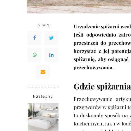
SHARE
Urządzenie spiżarni wca
Jeśli odpowiednio zatr
przestrzeń do przechowy
korzystać z jej poten
spiżarnię, aby osiągnąć
przechowywania.
Gdzie spiżarni
Następny
Przechowywanie artyku
przetworów w spiżarni t
to doskonały sposób na
kuchennych, jak i w lod