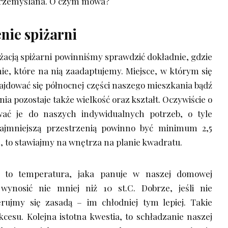
przemyślana. O czym mowa?
nie spiżarni
żacją spiżarni powinniśmy sprawdzić dokładnie, gdzie
ie, które na nią zaadaptujemy. Miejsce, w którym się
ajdować się północnej części naszego mieszkania bądź
ia pozostaje także wielkość oraz kształt. Oczywiście o
ać je do naszych indywidualnych potrzeb, o tyle
ajmniejszą przestrzenią powinno być minimum 2,5
e, to stawiajmy na wnętrza na planie kwadratu.
, to temperatura, jaka panuje w naszej domowej
wynosić nie mniej niż 10 st.C. Dobrze, jeśli nie
erujmy się zasadą – im chłodniej tym lepiej. Takie
ukcesu. Kolejna istotna kwestia, to schładzanie naszej