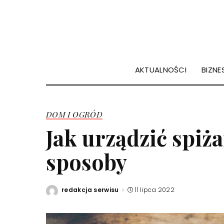
AKTUALNOŚCI
BIZNES
DOM I OGRÓD
Jak urządzić spiż
sposoby
redakcja serwisu
11 lipca 2022
Posted
by