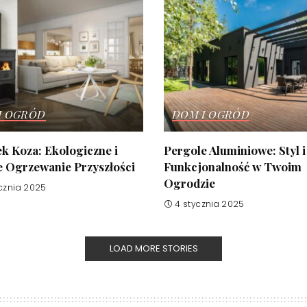
I OGRÓD
DOM I OGRÓD
k Koza: Ekologiczne i
Pergole Aluminiowe: Styl i
e Ogrzewanie Przyszłości
Funkcjonalność w Twoim
Ogrodzie
cznia 2025
4 stycznia 2025
LOAD MORE STORIES