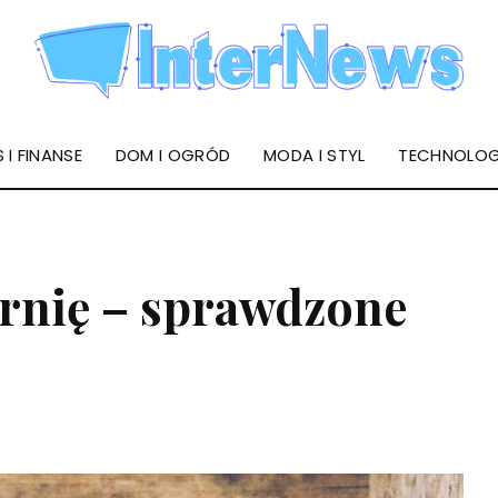
 I FINANSE
DOM I OGRÓD
MODA I STYL
TECHNOLOG
arnię – sprawdzone