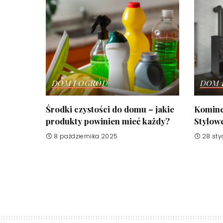
DOM I OGRÓD
DOM 
Środki czystości do domu – jakie
Komine
produkty powinien mieć każdy?
Stylow
8 października 2025
28 sty