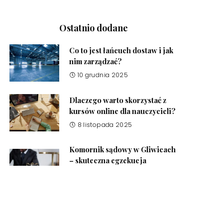
Ostatnio dodane
Co to jest łańcuch dostaw i jak
nim zarządzać?
10 grudnia 2025
Dlaczego warto skorzystać z
kursów online dla nauczycieli?
8 listopada 2025
Komornik sądowy w Gliwicach
– skuteczna egzekucja
należności
17 października 2025
Środki czystości do domu –
jakie produkty powinien mieć