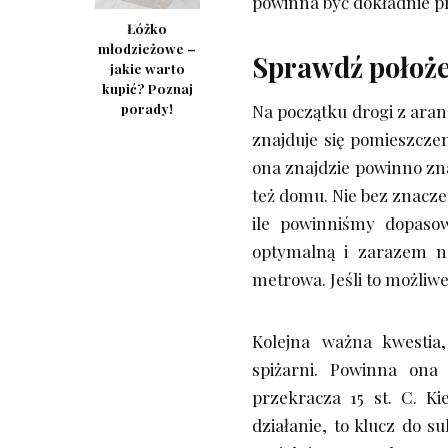
powinna być dokładnie 
Łóżko
młodzieżowe –
Sprawdź położe
jakie warto
kupić? Poznaj
porady!
Na początku drogi z aran
znajduje się pomieszczen
ona znajdzie powinno zn
też domu. Nie bez znaczen
ile powinniśmy dopasow
optymalną i zarazem n
metrowa. Jeśli to możliw
Kolejna ważna kwestia
spiżarni. Powinna ona 
przekracza 15 st. C. Ki
działanie, to klucz do s