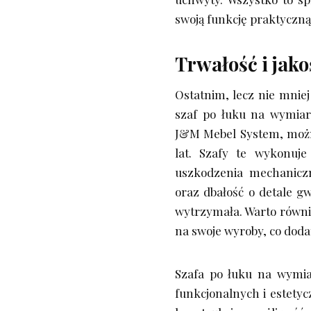
swoją funkcję praktyczną
Trwałość i jak
Ostatnim, lecz nie mnie
szaf po łuku na wymiar
J&M Mebel System, można
lat. Szafy te wykonuje
uszkodzenia mechaniczne
oraz dbałość o detale gw
wytrzymała. Warto równi
na swoje wyroby, co doda
Szafa po łuku na wymia
funkcjonalnych i estety