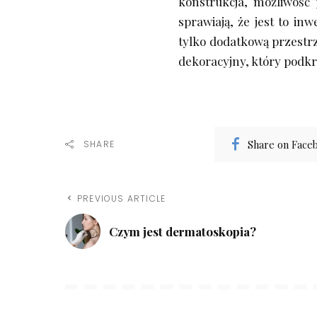
konstrukcja, możliwość 
sprawiają, że jest to in
tylko dodatkową przestr
dekoracyjny, który podkr
Share on Face
SHARE
PREVIOUS ARTICLE
Czym jest dermatoskopia?