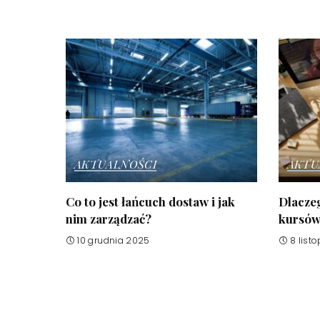
AKTUALNOŚCI
AKTU
Co to jest łańcuch dostaw i jak
Dlaczeg
nim zarządzać?
kursów 
10 grudnia 2025
8 list