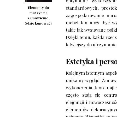
optymalne wykorzystan
standardowych, prostok
Elementy do
maszyn na
zagospodarowanie naroż
zamówienie.
mebel ten może być wy
Gdzie kupować?
takie jak wysuwane półki
Dzięki temu, każda rzecz 
łatwiejszy do utrzymania
Estetyka i pers
Kolejnym istotnym aspekt
unikalny wygląd. Zamawi
wykończenia, które najle
często stają się cent
elegancji i nowoczesnoś
elementów dekoracyjnyc
uchwyty. Wszystko to s