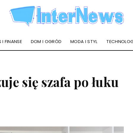
 I FINANSE
DOM I OGRÓD
MODA I STYL
TECHNOLOG
je się szafa po łuku