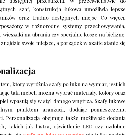
ie dostępnej przestrzeni. W przeciwieństwie do
ątnych szaf, konstrukcja łukowa umożliwia lepsze
ników oraz trudno dostępnych miejsc. Co więcej,
posażony w różnorodne systemy przechowywania,
, wieszaki na ubrania czy specjalne kosze na bieliznę.
znajdzie swoje miejsce, a porządek w szafie stanie się
.
onalizacja
em, który wyróżnia szafy po łuku na wymiar, jest ich
ając taki mebel, można wybrać materiały, kolory oraz
piej wpasują się w styl danego wnętrza. Szafy łukowe
ralnym punktem aranżacji, dodając pomieszczeniu
ci. Personalizacja obejmuje także możliwość dodania
h, takich jak lustra, oświetlenie LED czy ozdobne
prawia, że
szafa po łuku na wymiar
nie tylko spełnia