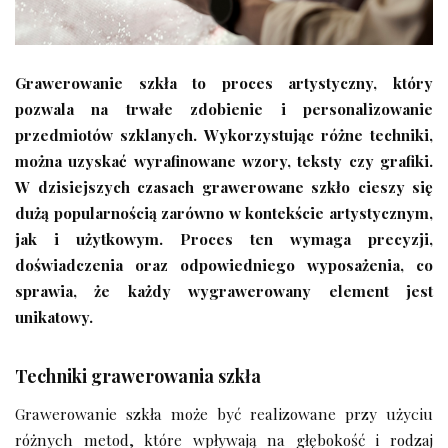
Grawerowanie szkła to proces artystyczny, który
pozwala na trwałe zdobienie i personalizowanie
przedmiotów szklanych. Wykorzystując różne techniki,
można uzyskać wyrafinowane wzory, teksty czy grafiki.
W dzisiejszych czasach grawerowane szkło cieszy się
dużą popularnością zarówno w kontekście artystycznym,
jak i użytkowym. Proces ten wymaga precyzji,
doświadczenia oraz odpowiedniego wyposażenia, co
sprawia, że każdy wygrawerowany element jest
unikatowy.
Techniki grawerowania szkła
Grawerowanie szkła może być realizowane przy użyciu
różnych metod, które wpływają na głębokość i rodzaj