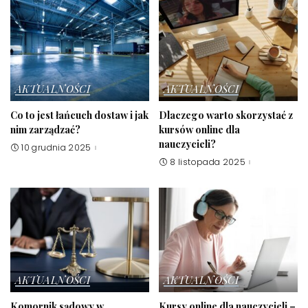
AKTUALNOŚCI
AKTUALNOŚCI
Co to jest łańcuch dostaw i jak
Dlaczego warto skorzystać z
nim zarządzać?
kursów online dla
nauczycieli?
10 grudnia 2025
8 listopada 2025
AKTUALNOŚCI
AKTUALNOŚCI
Komornik sądowy w
Kursy online dla nauczycieli –