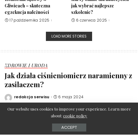
Gliwicach – skuteczna
jak wybrać najlepsze
egzekucja należności
szkolenie?
17 października 2025
6 czerwca 2025
LOAD MORE STORIES
ZDROWIE I URODA
Jak działa ciśnieniomierz naramienny z
zasilaczem?
redakcja serwisu
6 maja 2024
Posted
by
Our website uses cookies to improve your experience. Learn more
about:
cookie policy
ACCEPT